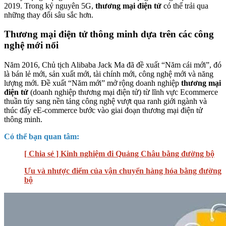
2019. Trong kỷ nguyên 5G,
thương mại điện tử
có thể trải qua
những thay đổi sâu sắc hơn.
Thương mại điện tử thông minh dựa trên các công
nghệ mới nổi
Năm 2016, Chủ tịch Alibaba Jack Ma đã đề xuất “Năm cái mới”, đó
là bán lẻ mới, sản xuất mới, tài chính mới, công nghệ mới và năng
lượng mới. Đề xuất “Năm mới” mở rộng doanh nghiệp
thương mại
điện tử
(doanh nghiệp thương mại điện tử) từ lĩnh vực Ecommerce
thuần túy sang nền tảng công nghệ vượt qua ranh giới ngành và
thúc đẩy eE-commerce bước vào giai đoạn thương mại điện tử
thông minh.
Có thể bạn quan tâm:
[ Chia sẻ ] Kinh nghiệm đi Quảng Châu bằng đường bộ
Ưu và nhược điểm của vận chuyển hàng hóa bằng đường
bộ