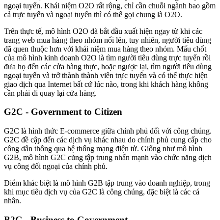
ngoại tuyến. Khái niệm O2O rất rộng, chỉ cần chuỗi ngành bao gồm
cả trực tuyến và ngoại tuyến thì có thể gọi chung là O2O.
Trên thực tế, mô hình O2O đã bắt đầu xuất hiện ngay từ khi các
trang web mua hàng theo nhóm nổi lên, tuy nhiên, người tiêu dùng
đã quen thuộc hơn với khái niệm mua hàng theo nhóm. Mấu chốt
của mô hình kinh doanh O2O là tìm người tiêu dùng trực tuyến rồi
đưa họ đến các cửa hàng thực, hoặc ngược lại, tìm người tiêu dùng
ngoại tuyến và trở thành thành viên trực tuyến và có thể thực hiện
giao dịch qua Internet bất cứ lúc nào, trong khi khách hàng không
cần phải đi quay lại cửa hàng.
G2C - Government to Citizen
G2C là hình thức E-commerce giữa chính phủ đối với công chúng.
G2C đề cập đến các dịch vụ khác nhau do chính phủ cung cấp cho
công dân thông qua hệ thống mạng điện tử. Giống như mô hình
G2B, mô hình G2C cũng tập trung nhấn mạnh vào chức năng dịch
vụ công đối ngoại của chính phủ.
Điểm khác biệt là mô hình G2B tập trung vào doanh nghiệp, trong
khi mục tiêu dịch vụ của G2C là công chúng, đặc biệt là các cá
nhân.
B2G - Business to Government