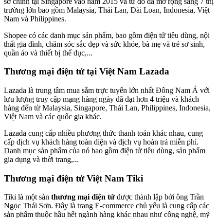
sở chính tại Singapore vào năm 2015 và từ đó đã mở rộng sang 7 thị
trường lớn bao gồm Malaysia, Thái Lan, Đài Loan, Indonesia, Việt
Nam và Philippines.
Shopee có các danh mục sản phẩm, bao gồm điện tử tiêu dùng, nội
thất gia đình, chăm sóc sắc đẹp và sức khỏe, bà mẹ và trẻ sơ sinh,
quần áo và thiết bị thể dục,...
Thương mại điện tử tại Việt Nam Lazada
Lazada là trung tâm mua sắm trực tuyến lớn nhất Đông Nam Á với
lưu lượng truy cập mạng hàng ngày đã đạt hơn 4 triệu và khách
hàng đến từ Malaysia, Singapore, Thái Lan, Philippines, Indonesia,
Việt Nam và các quốc gia khác.
Lazada cung cấp nhiều phương thức thanh toán khác nhau, cung
cấp dịch vụ khách hàng toàn diện và dịch vụ hoàn trả miễn phí.
Danh mục sản phẩm của nó bao gồm điện tử tiêu dùng, sản phẩm
gia dụng và thời trang,...
Thương mại điện tử Việt Nam Tiki
Tiki là một sàn
thương mại điện tử
được thành lập bởi ông Trần
Ngọc Thái Sơn. Đây là trang E-commerce chủ yếu là cung cấp các
sản phẩm thuộc hầu hết ngành hàng khác nhau như công nghệ, mỹ