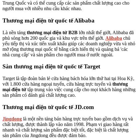
Trung Quốc và có thể cung cấp các sản phẩm chất lượng cao cho
người mua với nhiều nhu cầu khác nhau.
Thương mại điện tử quốc tế Alibaba
Là nền tảng
thương mại điện tử B2B
lớn nhất thế giới, Alibaba đã
phủ sóng hơn 200 quốc gia và khu vực trên thế giới.
Alibaba
chủ
yếu tiếp thị và xúc tiến xuất khẩu giúp các doanh nghiệp vừa và nhỏ
mở rộng thương mại quốc tế bằng cách hiển thị và quảng bá 'các
nhà cung cấp' và sản phẩm cho người mua ở nước ngoài.
Sàn thương mại điện tử quốc tế Target
Target là tập đoàn bán lẻ cửa hàng bách hóa lớn thứ hai tại Hoa Kỳ,
với 1.800 cửa hàng ngoại tuyến, cửa hàng trực tuyến và
thương
mại điện tử
tập trung vào việc cung cấp cho mọi khách hàng những
sản phẩm có đánh giá chất lượng cao.
Thương mại điện tử quốc tế JD.com
Jingdong
là một nền tảng bán hàng trực tuyến bao gồm dịch vụ và
chất lượng, được thành lập vào năm 1998. Phạm vi giao hàng rất
nhanh và chất lượng sản phẩm đặc biệt tốt, đặc biệt là chất lượng
sản phẩm của Jingdong đều được đảm bảo.