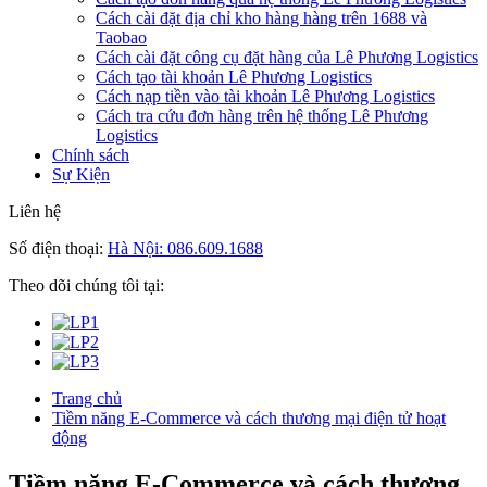
Cách cài đặt địa chỉ kho hàng hàng trên 1688 và
Taobao
Cách cài đặt công cụ đặt hàng của Lê Phương Logistics
Cách tạo tài khoản Lê Phương Logistics
Cách nạp tiền vào tài khoản Lê Phương Logistics
Cách tra cứu đơn hàng trên hệ thống Lê Phương
Logistics
Chính sách
Sự Kiện
Liên hệ
Số điện thoại:
Hà Nội: 086.609.1688
Theo dõi chúng tôi tại:
Trang chủ
Tiềm năng E-Commerce và cách thương mại điện tử hoạt
động
Tiềm năng E-Commerce và cách thương