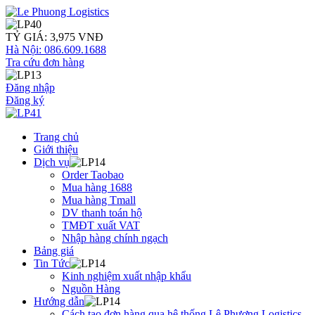
TỶ GIÁ: 3,975 VNĐ
Hà Nội: 086.609.1688
Tra cứu đơn hàng
Đăng nhập
Đăng ký
Trang chủ
Giới thiệu
Dịch vụ
Order Taobao
Mua hàng 1688
Mua hàng Tmall
DV thanh toán hộ
TMĐT xuất VAT
Nhập hàng chính ngạch
Bảng giá
Tin Tức
Kinh nghiệm xuất nhập khẩu
Nguồn Hàng
Hướng dẫn
Cách tạo đơn hàng qua hệ thống Lê Phương Logistics