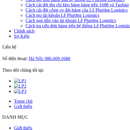
Cách cài đặt địa chỉ kho hàng hàng trên 1688 và Taobao
Cách cài đặt công cụ đặt hàng của Lê Phương Logistics
Cách tạo tài khoản Lê Phương Logistics
Cách nạp tiền vào tài khoản Lê Phương Logistics
Cách tra cứu đơn hàng trên hệ thống Lê Phương Logisti
Chính sách
Sự Kiện
Liên hệ
Số điện thoại:
Hà Nội: 086.609.1688
Theo dõi chúng tôi tại:
Trang chủ
Giới thiệu
DANH MỤC
Giới thiệu