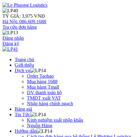
TỶ GIÁ: 3,975 VNĐ
Hà Nội: 086.609.1688
Tra cứu đơn hàng
Đăng nhập
Đăng ký
Trang chủ
Giới thiệu
Dịch vụ
Order Taobao
Mua hàng 1688
Mua hàng Tmall
DV thanh toán hộ
TMĐT xuất VAT
Nhập hàng chính ngạch
Bảng giá
Tin Tức
Kinh nghiệm xuất nhập khẩu
Nguồn Hàng
Hướng dẫn
Cách tạo đơn hàng qua hệ thống Lê Phương Logistics