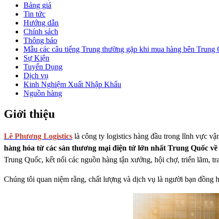
Bảng giá
Tin tức
Hướng dẫn
Chính sách
Thông báo
Mẫu các câu tiếng Trung thường gặp khi mua hàng bên Trung
Sự Kiện
Tuyển Dụng
Dịch vụ
Kinh Nghiệm Xuất Nhập Khẩu
Nguồn hàng
Giới thiệu
Lê Phương Logistics
là công ty logistics hàng đầu trong lĩnh vực v
hàng hóa từ các sàn thương mại điện tử lớn nhất Trung Quốc v
Trung Quốc, kết nối các nguồn hàng tận xưởng, hội chợ, triển lãm, tra
Chúng tôi quan niệm rằng, chất lượng và dịch vụ là người bạn đồng