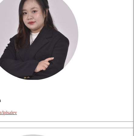
h
/lplsalev