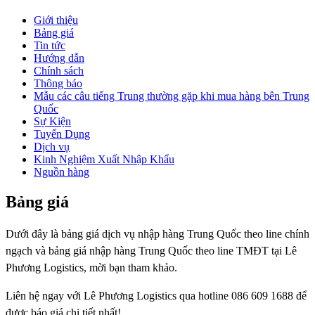
Giới thiệu
Bảng giá
Tin tức
Hướng dẫn
Chính sách
Thông báo
Mẫu các câu tiếng Trung thường gặp khi mua hàng bên Trung
Quốc
Sự Kiện
Tuyển Dụng
Dịch vụ
Kinh Nghiệm Xuất Nhập Khẩu
Nguồn hàng
Bảng giá
Dưới đây là bảng giá dịch vụ nhập hàng Trung Quốc theo line chính
ngạch và bảng giá nhập hàng Trung Quốc theo line TMĐT tại Lê
Phương Logistics, mời bạn tham khảo.
Liên hệ ngay với Lê Phương Logistics qua hotline 086 609 1688 để
được báo giá chi tiết nhất!