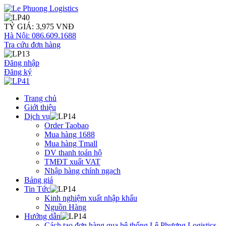
TỶ GIÁ: 3,975 VNĐ
Hà Nội: 086.609.1688
Tra cứu đơn hàng
Đăng nhập
Đăng ký
Trang chủ
Giới thiệu
Dịch vụ
Order Taobao
Mua hàng 1688
Mua hàng Tmall
DV thanh toán hộ
TMĐT xuất VAT
Nhập hàng chính ngạch
Bảng giá
Tin Tức
Kinh nghiệm xuất nhập khẩu
Nguồn Hàng
Hướng dẫn
Cách tạo đơn hàng qua hệ thống Lê Phương Logistics