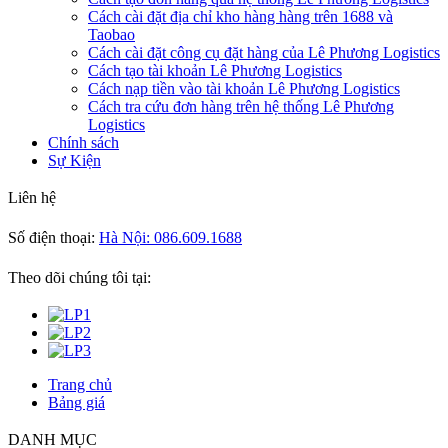
Cách cài đặt địa chỉ kho hàng hàng trên 1688 và
Taobao
Cách cài đặt công cụ đặt hàng của Lê Phương Logistics
Cách tạo tài khoản Lê Phương Logistics
Cách nạp tiền vào tài khoản Lê Phương Logistics
Cách tra cứu đơn hàng trên hệ thống Lê Phương
Logistics
Chính sách
Sự Kiện
Liên hệ
Số điện thoại:
Hà Nội: 086.609.1688
Theo dõi chúng tôi tại:
Trang chủ
Bảng giá
DANH MỤC