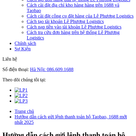
Cách cài đặt địa chỉ kho hàng hàng trên 1688 và
Taobao
Cách cài đặt công cụ đặt hàng của Lê Phương Logistics
Cách tạo tài khoản Lê Phương Logistics
Cách nạp tiền vào tài khoản Lê Phương Logistics
Cách tra cứu đơn hàng trên hệ thống Lê Phương
Logistics
Chính sách
Sự Kiện
Liên hệ
Số điện thoại:
Hà Nội: 086.609.1688
Theo dõi chúng tôi tại:
Trang chủ
Hướng dẫn cách gửi lệnh thanh toán hộ Taobao, 1688 mới
nhất 2025
Hướng dẫn cách gửi lệnh thanh toán hộ