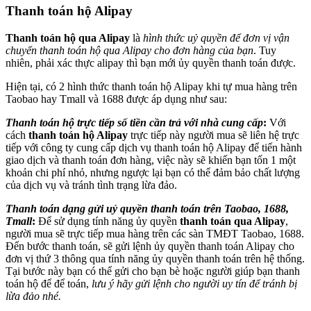
Thanh toán hộ Alipay
Thanh toán hộ qua Alipay
là
hình thức uỷ quyền để đơn vị vận
chuyển thanh toán hộ qua Alipay cho đơn hàng của bạn
. Tuy
nhiên, phải xác thực alipay thì bạn mới ủy quyền thanh toán được.
Hiện tại, có 2 hình thức thanh toán hộ Alipay khi tự mua hàng trên
Taobao hay Tmall và 1688 được áp dụng như sau:
Thanh toán hộ trực tiếp số tiền cần trả với nhà cung cấp
:
Với
cách
thanh toán hộ Alipay
trực tiếp này người mua sẽ liên hệ trực
tiếp với công ty cung cấp dịch vụ thanh toán hộ Alipay để tiến hành
giao dịch và thanh toán đơn hàng, việc này sẽ khiến bạn tốn 1 một
khoản chi phí nhỏ, nhưng ngược lại bạn có thể đảm bảo chất lượng
của dịch vụ và tránh tình trạng lừa đảo.
Thanh toán dạng gửi uỷ quyền thanh toán trên Taobao, 1688,
Tmall
:
Để sử dụng tính năng ủy quyền
thanh toán qua Alipay
,
người mua sẽ trực tiếp mua hàng trên các sàn TMĐT Taobao, 1688.
Đến bước thanh toán, sẽ gửi lệnh ủy quyền thanh toán Alipay cho
đơn vị thứ 3 thông qua tính năng ủy quyền thanh toán trên hệ thống.
Tại bước này bạn có thể gửi cho bạn bè hoặc người giúp bạn thanh
toán hộ để để toán,
lưu ý hãy gửi lệnh cho người uy tín để tránh bị
lừa đảo nhé.