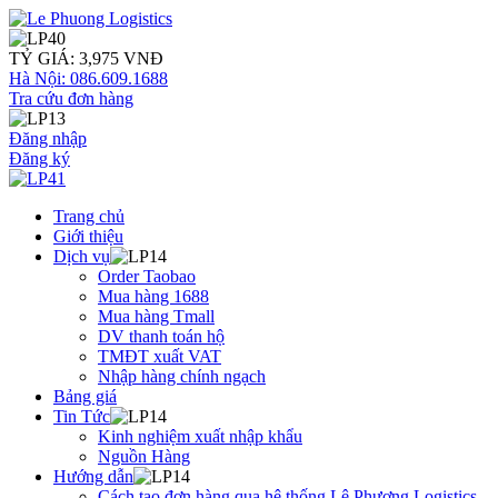
TỶ GIÁ: 3,975 VNĐ
Hà Nội: 086.609.1688
Tra cứu đơn hàng
Đăng nhập
Đăng ký
Trang chủ
Giới thiệu
Dịch vụ
Order Taobao
Mua hàng 1688
Mua hàng Tmall
DV thanh toán hộ
TMĐT xuất VAT
Nhập hàng chính ngạch
Bảng giá
Tin Tức
Kinh nghiệm xuất nhập khẩu
Nguồn Hàng
Hướng dẫn
Cách tạo đơn hàng qua hệ thống Lê Phương Logistics