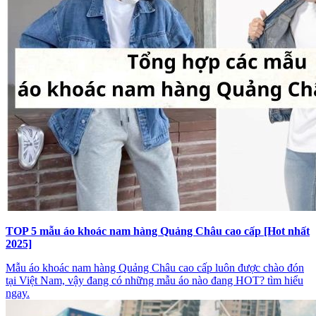
TOP 5 mẫu áo khoác nam hàng Quảng Châu cao cấp [Hot nhất
2025]
Mẫu áo khoác nam hàng Quảng Châu cao cấp luôn được chào đón
tại Việt Nam, vậy đang có những mẫu áo nào đang HOT? tìm hiểu
ngay.