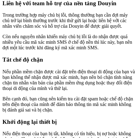
Liên hệ với team hỗ trợ của nền tảng Douyin
Trong trường hợp máy chủ bị lỗi, thông thường bạn cần đợi máy
chủ trở lại bình thường trước khi thử gửi lại hoặc liên hệ với các
nhân viên chăm sóc và hỗ trợ của Douyin để được giải quyết.
Còn nếu nguyên nhân khiến máy chủ bị lỗi là do nhận được quá
nhiều yêu cầu mã xác minh SMS ở chế độ nền thì lúc này, bạn nên
đợi một lúc trước khi đăng ký mã xác minh SMS.
Tắt chế độ chặn
Nếu phần mềm chặn được cài đặt trên điện thoại di động của bạn và
bạn không thể nhận được mã xác minh, bạn nên bỏ chặn tính năng
chặn tin nhắn văn bản của phần mềm ứng dụng hoặc thay đổi điện
thoại di động của mình và thử lại.
Bên cạnh đó, bạn cũng nên kiểm tra cài đặt spam hoặc chế độ chặn
trên điện thoại của mình để đảm bảo thông tin mã xác minh không
bị đánh giá sai và bị chặn.
Khởi động lại thiết bị
Nếu điện thoại của bạn bị tắt, không có tín hiệu, bị nợ hoặc không