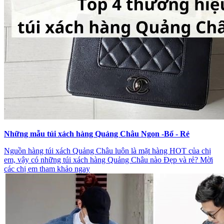
Những mẫu túi xách hàng Quảng Châu Ngon -Bổ - Rẻ
Nguồn hàng túi xách Quảng Châu luôn là mặt hàng HOT của chị
em, vậy có những túi xách hàng Quảng Châu nào Đẹp và rẻ? Mời
các chị em tham khảo ngay