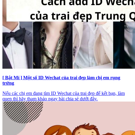
[ Bật Mí ] Một số ID Wechat của trai đẹp làm chị em rụng
trứng
Nếu các chị em đang tìm ID Wechat của trai đẹp để kết bạn, làm
quen thì hãy tham khảo ngay bài chia sẻ dưới đây.