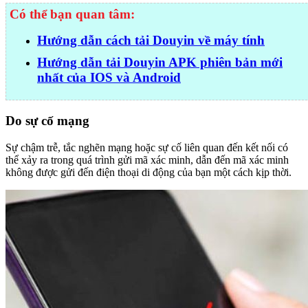
Có thể bạn quan tâm:
Hướng dẫn cách tải Douyin về máy tính
Hướng dẫn tải Douyin APK phiên bản mới
nhất của IOS và Android
Do sự cố mạng
Sự chậm trễ, tắc nghẽn mạng hoặc sự cố liên quan đến kết nối có
thể xảy ra trong quá trình gửi mã xác minh, dẫn đến mã xác minh
không được gửi đến điện thoại di động của bạn một cách kịp thời.