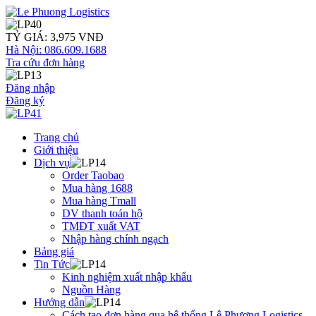
TỶ GIÁ: 3,975 VNĐ
Hà Nội: 086.609.1688
Tra cứu đơn hàng
Đăng nhập
Đăng ký
Trang chủ
Giới thiệu
Dịch vụ
Order Taobao
Mua hàng 1688
Mua hàng Tmall
DV thanh toán hộ
TMĐT xuất VAT
Nhập hàng chính ngạch
Bảng giá
Tin Tức
Kinh nghiệm xuất nhập khẩu
Nguồn Hàng
Hướng dẫn
Cách tạo đơn hàng qua hệ thống Lê Phương Logistics