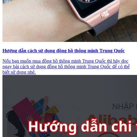
Hướng dẫn cách sử dụng đồng hồ thông minh Trung Quốc
Nếu bạn muốn mua đồng hồ thông minh Trung Quốc thì hãy đọc
ngay bài cách sử dụng đồng hồ thông minh Trung Quốc để có thể
biết sử dụng nhé.