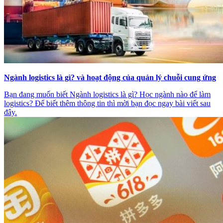
Ngành logistics là gì? và hoạt động của quản lý chuỗi cung ứng
Bạn đang muốn biết Ngành logistics là gì? Học ngành nào để làm
logistics? Để biết thêm thông tin thì mời bạn đọc ngay bài viết sau
đây.