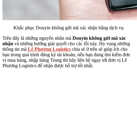
Khắc phục Douyin không gửi mã xác nhận bằng dịch vụ
Trên đây là những nguyên nhân mà
Douyin không gửi mã xác
nhận
và những hướng giải quyết cho các lỗi này. Hy vọng những
thông tin mà
Lê Phương Logistics
chia sẻ ở trên sẽ giúp ích cho
bạn trong quá trình đăng ký tài khoản, nếu bạn đang tìm kiếm đơn
vị mua hàng, nhập hàng Trung thì hãy liên hệ ngay tới đơn vị Lê
Phương Logistics để nhận được hỗ trợ tốt nhất.