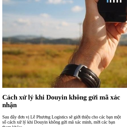
Cách xử lý khi Douyin không gửi mã xác
nhận
Sau đây đơn vị Lê Phương Logistics sẽ giới thiệu cho các bạn một
số cách xử lý khi Douyin không gửi mã xác minh, mời các bạn