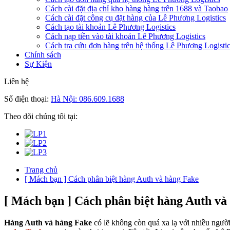
Cách cài đặt địa chỉ kho hàng hàng trên 1688 và Taobao
Cách cài đặt công cụ đặt hàng của Lê Phương Logistics
Cách tạo tài khoản Lê Phương Logistics
Cách nạp tiền vào tài khoản Lê Phương Logistics
Cách tra cứu đơn hàng trên hệ thống Lê Phương Logisti
Chính sách
Sự Kiện
Liên hệ
Số điện thoại:
Hà Nội: 086.609.1688
Theo dõi chúng tôi tại:
Trang chủ
[ Mách bạn ] Cách phân biệt hàng Auth và hàng Fake
[ Mách bạn ] Cách phân biệt hàng Auth và
Hàng Auth và hàng Fake
có lẽ không còn quá xa lạ với nhiều ngườ