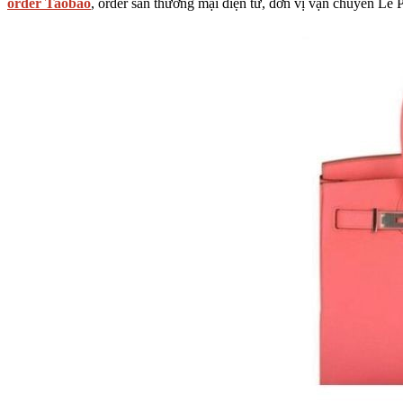
order Taobao
, order sàn thương mại điện tử, đơn vị vận chuyển Lê 