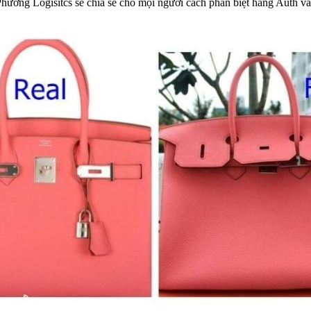
Phương Logisitcs sẽ chia sẻ cho mọi người cách phân biệt hàng Auth và