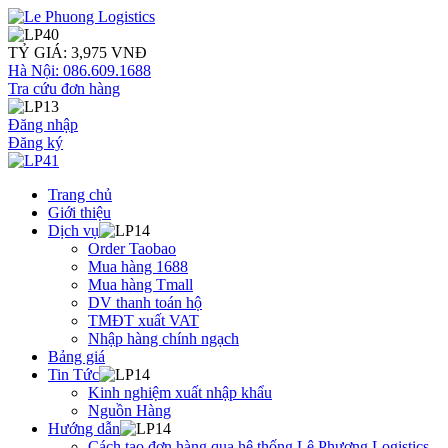
TỶ GIÁ: 3,975 VNĐ
Hà Nội: 086.609.1688
Tra cứu đơn hàng
Đăng nhập
Đăng ký
Trang chủ
Giới thiệu
Dịch vụ
Order Taobao
Mua hàng 1688
Mua hàng Tmall
DV thanh toán hộ
TMĐT xuất VAT
Nhập hàng chính ngạch
Bảng giá
Tin Tức
Kinh nghiệm xuất nhập khẩu
Nguồn Hàng
Hướng dẫn
Cách tạo đơn hàng qua hệ thống Lê Phương Logistics