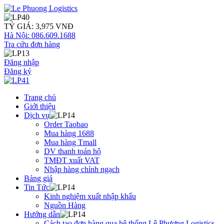
TỶ GIÁ: 3,975 VNĐ
Hà Nội: 086.609.1688
Tra cứu đơn hàng
Đăng nhập
Đăng ký
Trang chủ
Giới thiệu
Dịch vụ
Order Taobao
Mua hàng 1688
Mua hàng Tmall
DV thanh toán hộ
TMĐT xuất VAT
Nhập hàng chính ngạch
Bảng giá
Tin Tức
Kinh nghiệm xuất nhập khẩu
Nguồn Hàng
Hướng dẫn
Cách tạo đơn hàng qua hệ thống Lê Phương Logistics