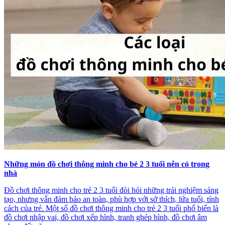
Những món đồ chơi thông minh cho bé 2 3 tuổi nên có trong
nhà
Đồ chơi thông minh cho trẻ 2 3 tuổi đòi hỏi những trải nghiệm sáng
tạo, nhưng vẫn đảm bảo an toàn, phù hợp với sở thích, lứa tuổi, tính
cách của trẻ. Một số đồ chơi thông minh cho trẻ 2 3 tuổi phổ biến là
đồ chơi nhập vai, đồ chơi xếp hình, tranh ghép hình, đồ chơi âm