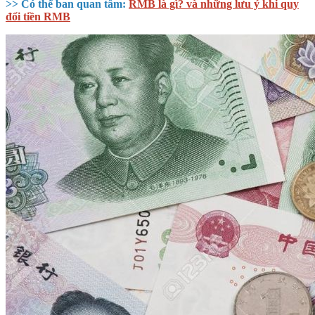
>> Có thể ban quan tâm:
RMB là gì? và những lưu ý khi quy
đổi tiền RMB