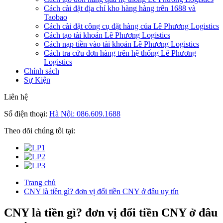
Cách cài đặt địa chỉ kho hàng hàng trên 1688 và
Taobao
Cách cài đặt công cụ đặt hàng của Lê Phương Logistics
Cách tạo tài khoản Lê Phương Logistics
Cách nạp tiền vào tài khoản Lê Phương Logistics
Cách tra cứu đơn hàng trên hệ thống Lê Phương
Logistics
Chính sách
Sự Kiện
Liên hệ
Số điện thoại:
Hà Nội: 086.609.1688
Theo dõi chúng tôi tại:
Trang chủ
CNY là tiền gì? đơn vị đổi tiền CNY ở đâu uy tín
CNY là tiền gì? đơn vị đổi tiền CNY ở đâu