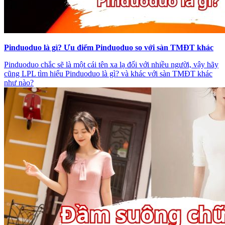
Pinduoduo là gì? Ưu điểm Pinduoduo so với sàn TMĐT khác
Pinduoduo chắc sẽ là một cái tên xa lạ đối với nhiều người, vậy hãy
cũng LPL tìm hiểu Pinduoduo là gì? và khác với sàn TMĐT khác
như nào?