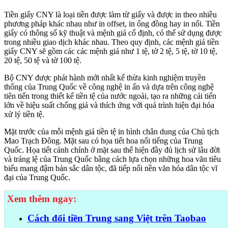
Tiền giấy CNY là loại tiền được làm từ giấy và được in theo nhiều
phương pháp khác nhau như in offset, in ống đồng hay in nổi. Tiền
giấy có thông số kỹ thuật và mệnh giá cố định, có thể sử dụng được
trong nhiều giao dịch khác nhau. Theo quy định, các mệnh giá tiền
giấy CNY sẽ gồm các các mệnh giá như 1 tệ, tờ 2 tệ, 5 tệ, tờ 10 tệ,
20 tệ, 50 tệ và tờ 100 tệ.
Bộ CNY được phát hành mới nhất kế thừa kinh nghiệm truyền
thống của Trung Quốc về công nghệ in ấn và dựa trên công nghệ
tiên tiến trong thiết kế tiền tệ của nước ngoài, tạo ra những cải tiến
lớn về hiệu suất chống giả và thích ứng với quá trình hiện đại hóa
xử lý tiền tệ.
Mặt trước của mỗi mệnh giá tiền tệ in hình chân dung của Chủ tịch
Mao Trạch Đông. Mặt sau có họa tiết hoa nổi tiếng của Trung
Quốc. Họa tiết cảnh chính ở mặt sau thể hiện đầy đủ lịch sử lâu đời
và tráng lệ của Trung Quốc bằng cách lựa chọn những hoa văn tiêu
biểu mang đậm bản sắc dân tộc, đã tiếp nối nền văn hóa dân tộc vĩ
đại của Trung Quốc.
Xem thêm ngay:
Cách đổi tiền Trung sang Việt trên Taobao