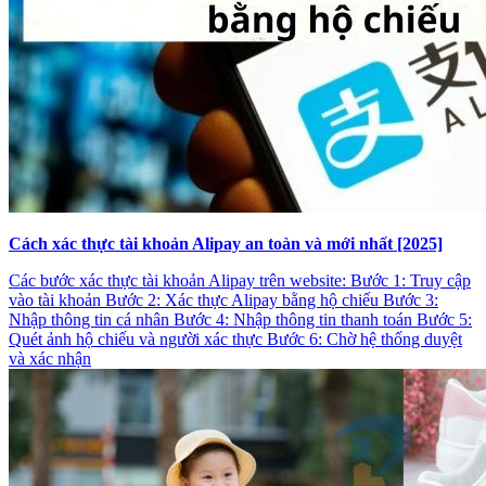
Cách xác thực tài khoản Alipay an toàn và mới nhất [2025]
Các bước xác thực tài khoản Alipay trên website: Bước 1: Truy cập
vào tài khoản Bước 2: Xác thực Alipay bằng hộ chiếu Bước 3:
Nhập thông tin cá nhân Bước 4: Nhập thông tin thanh toán Bước 5:
Quét ảnh hộ chiếu và người xác thực Bước 6: Chờ hệ thống duyệt
và xác nhận