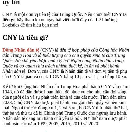
uy tín
CNY là một đơn vị tiền tệ của Trung Quốc. Nếu chưa biết
CNY là
tiền gì
, hãy tham khảo ngay bài viết dưới đây của Lê Phương
Logistics để tìm hiểu bạn nhé!
CNY là tiền gì?
Đồng Nhân dân tệ
(CNY)
là tiền tệ hợp pháp của Cộng hòa Nhân
dân Trung Hoa và là biểu tượng cho chủ quyền kinh tế của Trung
Quốc. Nó chủ yếu được quản lý bởi Ngân hàng Nhân dân Trung
Quốc và cơ quan chịu trách nhiệm thiết kế, in ấn và phát hành
Nhân dân tệ
. Đơn vị của CNY là Nhân dân tệ và đơn vị tiền tệ phụ
của CNY là jiao và cent. 1 CNY bằng 10 jiao và 1 jiao bằng 10 xu.
Kể từ khi Cộng hòa Nhân dân Trung Hoa phát hành CNY vào năm
1948, nó đã dần được hoàn thiện để phục vụ cho nhu cầu đời sống
của người dân và sự phát triển kinh tế của đất nước. Tính đến năm
2023, 5 bộ CNY đã được phát hành bao gồm tiền giấy và tiền kim
loại. Ngoại trừ các đồng xu 1, 2 và 5 xu, bộ CNY thứ nhất, thứ hai,
thứ ba và thứ tư đã bị Chính phủ Trung Quốc cho ngừng lưu hành.
Nhân dân tệ đang lưu hành chủ yếu là bộ CNY thứ năm được phát
hành vào các năm 1999, 2005, 2015, 2019 và 2020.