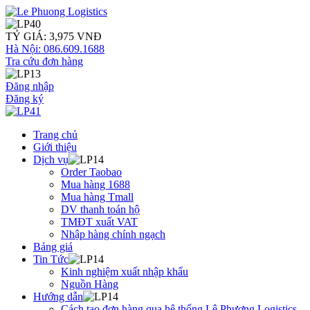
TỶ GIÁ: 3,975 VNĐ
Hà Nội: 086.609.1688
Tra cứu đơn hàng
Đăng nhập
Đăng ký
Trang chủ
Giới thiệu
Dịch vụ
Order Taobao
Mua hàng 1688
Mua hàng Tmall
DV thanh toán hộ
TMĐT xuất VAT
Nhập hàng chính ngạch
Bảng giá
Tin Tức
Kinh nghiệm xuất nhập khẩu
Nguồn Hàng
Hướng dẫn
Cách tạo đơn hàng qua hệ thống Lê Phương Logistics