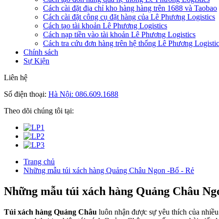
Cách cài đặt địa chỉ kho hàng hàng trên 1688 và Taobao
Cách cài đặt công cụ đặt hàng của Lê Phương Logistics
Cách tạo tài khoản Lê Phương Logistics
Cách nạp tiền vào tài khoản Lê Phương Logistics
Cách tra cứu đơn hàng trên hệ thống Lê Phương Logisti
Chính sách
Sự Kiện
Liên hệ
Số điện thoại:
Hà Nội: 086.609.1688
Theo dõi chúng tôi tại:
Trang chủ
Những mẫu túi xách hàng Quảng Châu Ngon -Bổ - Rẻ
Những mẫu túi xách hàng Quảng Châu Ngo
Túi xách hàng Quảng Châu
luôn nhận được sự yêu thích của nhiều