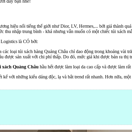
ưới đây bạn nhé!
ơng hiệu nổi tiếng thế giới như Dior, LV, Hermes,... bởi giá thành qu
ức thu nhập trung bình - khá nhưng vẫn muốn có một chiếc túi xách mẫ
Logistics là CÓ bởi:
 các loại túi xách hàng Quảng Châu chỉ dao động trong khoảng vài tră
u được sản xuất với chi phí thấp. Do đó, mức giá khi được bán ra thị 
i xách Quảng Châu
hầu hết được làm loại da cao cấp và được làm rất
t kế với những kiểu dáng độc, lạ và bắt trend rất nhanh. Hơn nữa, mộ