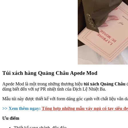
Túi xách hàng Quảng Châu Apede Mod
Apede Mod là một trong những thương hiệu
túi xách Quảng Châu
đ
dùng biết đến với sự PR nhiệt tình của Địch Lệ Nhiệt Ba.
Mẫu túi này được thiết kế với form dáng góc cạnh với chất liệu vân da
>> Xem thêm ngay:
Tổng hợp những mẫu váy ngủ có tay siêu đ
Ưu điểm
Thiết kế sang chảnh, độc đáo.