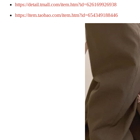
https://detail.tmall.com/item.htm?id=626169926938
https://item.taobao.com/item.htm?id=654349188446