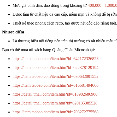
Mức giá bình dân, dao động trong khoảng từ
400.000 - 1.000
Được làm từ chất liệu da cao cấp, mềm mịn và không dễ bị sờn
Thiết kế theo phong cách retro, tạo được nét độc đáo riêng biệt.
Nhược điểm
Là thương hiệu nổi tiếng nên trên thị trường có rất nhiều mẫu 
Bạn có thể mua túi xách hàng Quảng Châu Micocah tại:
https://item.taobao.com/item.htm?id=642172326823
https://item.taobao.com/item.htm?id=622378129194
https://item.taobao.com/item.htm?id=680632091552
https://item.taobao.com/item.htm?id=616681494666
https://detail.tmall.com/item.htm?id=618982686906
https://detail.tmall.com/item.htm?id=620135385528
https://item.taobao.com/item.htm?id=703272775568