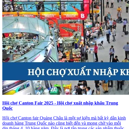
Hội chợ Canton Fair 2025 - Hội chợ xuất nhập khẩu Trung
Quốc
Hội chợ Canton fair Quảng Châu là một sự kiện mà bất kỳ dân kinh
doanh hàng Trung Quốc nào cũng biết đến và mong chờ vào mỗi
dịp tháng 4, 10 hàng năm. Đây là nơi tập trung các sản phẩm thuộc