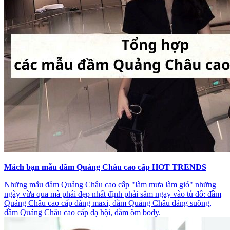
Mách bạn mẫu đầm Quảng Châu cao cấp HOT TRENDS
Những mẫu đầm Quảng Châu cao cấp "làm mưa làm gió" những
ngày vừa qua mà phái đẹp nhất định phải sắm ngay vào tủ đồ: đầm
Quảng Châu cao cấp dáng maxi, đầm Quảng Châu dáng suông,
đầm Quảng Châu cao cấp dạ hội, đầm ôm body.