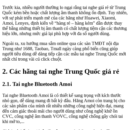
Trước kia, nhiều người thường lo ngại rằng tai nghe giá rẻ từ Trung
Quốc kém bền hoặc chất lượng âm thanh không ổn định. Tuy nhiên,
với sự phát triển mạnh mẽ của các hãng như Huawei, Xiaomi,
Amoi, Lenyes, định kiến về “hàng rẻ – hàng kém” dần được thay
thế bằng những thiết bị âm thanh có chất lượng tiệm cận các thương
hiệu lớn, nhưng mức giá lại phù hợp với đa số người dùng.
Ngoài ra, xu hướng mua sắm online qua các sàn TMĐT nội địa
Trung như 1688, Taobao, Tmall ngày càng phổ biến cũng giúp
người tiêu dùng dễ dàng tiếp cận các mẫu tai nghe Trung Quốc mới
nhất chỉ trong vài cú click chuột.
2. Các hãng tai nghe Trung Quốc giá rẻ
2.1. Tai nghe Bluetooth Amoi
Tai nghe Bluetooth Amoi là có thiết kế sang trọng với kích thước
nhỏ gọn, dễ dàng mang đi bất kỳ đâu. Hãng Amoi còn trang bị cho
các sản phẩm của mình rất nhiều những công nghệ hiện đại, mang
đến cảm giác thoải mái cho người dùng như công nghệ khử ồn
CVC, công nghệ âm thanh VOVC, công nghệ chống gây chói tai
khi mở to,...