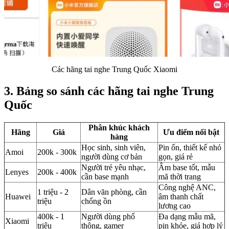
Các hãng tai nghe Trung Quốc Xiaomi
3. Bảng so sánh các hãng tai nghe Trung
Quốc
Phân khúc khách
Hãng
Giá
Ưu điểm nổi bật
hàng
Học sinh, sinh viên,
Pin ổn, thiết kế nhỏ
Amoi
200k - 300k
người dùng cơ bản
gọn, giá rẻ
Người trẻ yêu nhạc,
Âm base tốt, mẫu
Lenyes
200k - 400k
cần base mạnh
mã thời trang
Công nghệ ANC,
1 triệu - 2
Dân văn phòng, cần
Huawei
âm thanh chất
triệu
chống ồn
lương cao
400k - 1
Người dùng phổ
Đa dạng mẫu mã,
Xiaomi
triệu
thông, gamer
pin khỏe, giá hợp lý