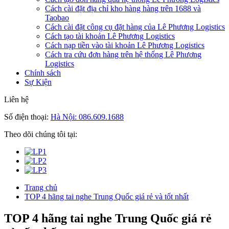
Cách cài đặt địa chỉ kho hàng hàng trên 1688 và
Taobao
Cách cài đặt công cụ đặt hàng của Lê Phương Logistics
Cách tạo tài khoản Lê Phương Logistics
Cách nạp tiền vào tài khoản Lê Phương Logistics
Cách tra cứu đơn hàng trên hệ thống Lê Phương
Logistics
Chính sách
Sự Kiện
Liên hệ
Số điện thoại:
Hà Nội: 086.609.1688
Theo dõi chúng tôi tại:
Trang chủ
TOP 4 hãng tai nghe Trung Quốc giá rẻ và tốt nhất
TOP 4 hãng tai nghe Trung Quốc giá rẻ