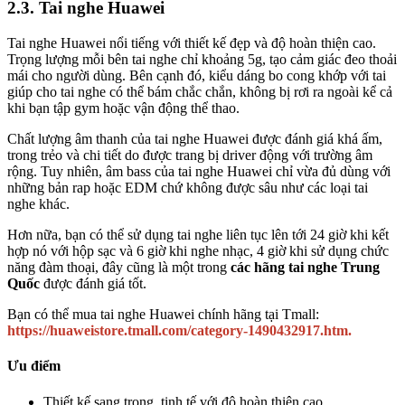
2.3. Tai nghe Huawei
Tai nghe Huawei nổi tiếng với thiết kế đẹp và độ hoàn thiện cao.
Trọng lượng mỗi bên tai nghe chỉ khoảng 5g, tạo cảm giác đeo thoải
mái cho người dùng. Bên cạnh đó, kiểu dáng bo cong khớp với tai
giúp cho tai nghe có thể bám chắc chắn, không bị rơi ra ngoài kể cả
khi bạn tập gym hoặc vận động thể thao.
Chất lượng âm thanh của tai nghe Huawei được đánh giá khá ấm,
trong trẻo và chi tiết do được trang bị driver động với trường âm
rộng. Tuy nhiên, âm bass của tai nghe Huawei chỉ vừa đủ dùng với
những bản rap hoặc EDM chứ không được sâu như các loại tai
nghe khác.
Hơn nữa, bạn có thể sử dụng tai nghe liên tục lên tới 24 giờ khi kết
hợp nó với hộp sạc và 6 giờ khi nghe nhạc, 4 giờ khi sử dụng chức
năng đàm thoại, đây cũng là một trong
các hãng tai nghe Trung
Quốc
được đánh giá tốt.
Bạn có thể mua tai nghe Huawei chính hãng tại Tmall:
https://huaweistore.tmall.com/category-1490432917.htm.
Ưu điểm
Thiết kế sang trọng, tinh tế với độ hoàn thiện cao.