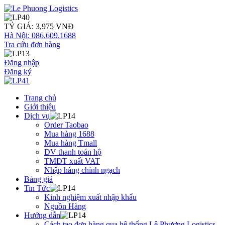
TỶ GIÁ: 3,975 VNĐ
Hà Nội: 086.609.1688
Tra cứu đơn hàng
Đăng nhập
Đăng ký
Trang chủ
Giới thiệu
Dịch vụ
Order Taobao
Mua hàng 1688
Mua hàng Tmall
DV thanh toán hộ
TMĐT xuất VAT
Nhập hàng chính ngạch
Bảng giá
Tin Tức
Kinh nghiệm xuất nhập khẩu
Nguồn Hàng
Hướng dẫn
Cách tạo đơn hàng qua hệ thống Lê Phương Logistics