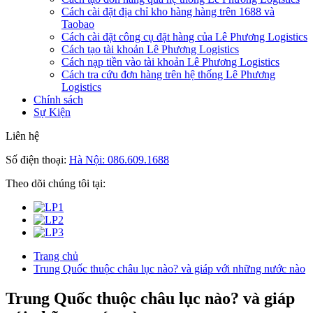
Cách cài đặt địa chỉ kho hàng hàng trên 1688 và
Taobao
Cách cài đặt công cụ đặt hàng của Lê Phương Logistics
Cách tạo tài khoản Lê Phương Logistics
Cách nạp tiền vào tài khoản Lê Phương Logistics
Cách tra cứu đơn hàng trên hệ thống Lê Phương
Logistics
Chính sách
Sự Kiện
Liên hệ
Số điện thoại:
Hà Nội: 086.609.1688
Theo dõi chúng tôi tại:
Trang chủ
Trung Quốc thuộc châu lục nào? và giáp với những nước nào
Trung Quốc thuộc châu lục nào? và giáp