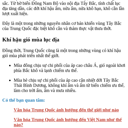
sắc. Từ bờ biển Đông Nam Bộ vào nội địa Tây Bắc, tính chất lục
địa tăng dần, các đới khí hậu ẩm, nửa ẩm, nửa khô hạn, khô cằn lần
lượt xuất hiện.
Đây là một trong những nguyên nhân cơ bản khiến vùng Tây Bắc
của Trung Quốc đặc biệt khô cằn và thảm thực vật thưa thớt.
Khí hậu gió mùa lục địa
Đồng thời, Trung Quốc cũng là một trong những vùng có khí hậu
gió mùa phát triển nhất thế giới.
Mùa đông chịu sự chi phối của áp cao châu Á, gió ngoài khơi
phía Bắc khô và lạnh chiếm ưu thế.
Mùa hè chịu sự chi phối của áp cao cận nhiệt đới Tây Bắc
Thái Bình Dương, không khí ẩm và ấm từ biển chiếm ưu thế,
làm cho trời ấm, ẩm và mưa nhiều.
Có thể bạn quan tâm:
Văn hóa Trung Quốc ảnh hưởng đến thế giới như nào
Văn hóa Trung Quốc ảnh hướng đến Việt Nam như thế
nào?