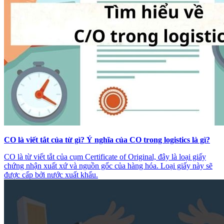
CO là viết tắt của từ gì? Ý nghĩa của CO trong logistics là gì?
CO là từ viết tắt của cụm Certificate of Original, đây là loại giấy
chứng nhận xuất xứ và nguồn gốc của hàng hóa. Loại giấy này sẽ
được cấp bởi nước xuất khẩu.