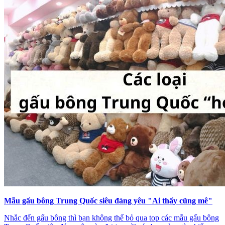
Mẫu gấu bông Trung Quốc siêu đáng yêu "Ai thấy cũng mê"
Nhắc đến gấu bông thì bạn không thể bỏ qua top các mẫu gấu bông