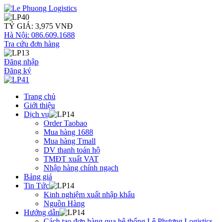
TỶ GIÁ: 3,975 VNĐ
Hà Nội: 086.609.1688
Tra cứu đơn hàng
Đăng nhập
Đăng ký
Trang chủ
Giới thiệu
Dịch vụ
Order Taobao
Mua hàng 1688
Mua hàng Tmall
DV thanh toán hộ
TMĐT xuất VAT
Nhập hàng chính ngạch
Bảng giá
Tin Tức
Kinh nghiệm xuất nhập khẩu
Nguồn Hàng
Hướng dẫn
Cách tạo đơn hàng qua hệ thống Lê Phương Logistics