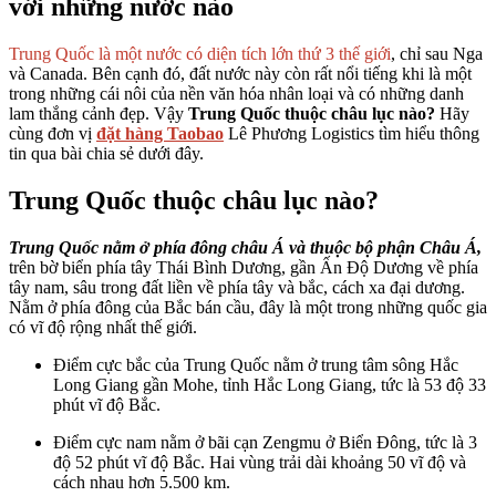
với những nước nào
Trung Quốc là một nước có diện tích lớn thứ 3 thế giới
, chỉ sau Nga
và Canada. Bên cạnh đó, đất nước này còn rất nổi tiếng khi là một
trong những cái nôi của nền văn hóa nhân loại và có những danh
lam thắng cảnh đẹp. Vậy
Trung Quốc thuộc châu lục nào?
Hãy
cùng đơn vị
đặt hàng Taobao
Lê Phương Logistics tìm hiểu thông
tin qua bài chia sẻ dưới đây.
Trung Quốc thuộc châu lục nào?
Trung Quốc nằm ở phía đông châu Á và thuộc bộ phận Châu Á,
trên bờ biển phía tây Thái Bình Dương, gần Ấn Độ Dương về phía
tây nam, sâu trong đất liền về phía tây và bắc, cách xa đại dương.
Nằm ở phía đông của Bắc bán cầu, đây là một trong những quốc gia
có vĩ độ rộng nhất thế giới.
Điểm cực bắc của Trung Quốc nằm ở trung tâm sông Hắc
Long Giang gần Mohe, tỉnh Hắc Long Giang, tức là 53 độ 33
phút vĩ độ Bắc.
Điểm cực nam nằm ở bãi cạn Zengmu ở Biển Đông, tức là 3
độ 52 phút vĩ độ Bắc. Hai vùng trải dài khoảng 50 vĩ độ và
cách nhau hơn 5.500 km.