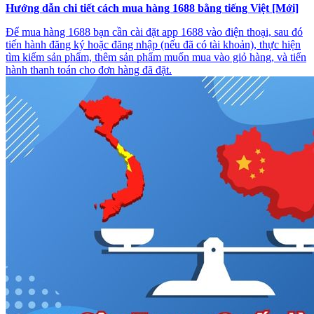
Hướng dẫn chi tiết cách mua hàng 1688 bằng tiếng Việt [Mới]
Để mua hàng 1688 bạn cần cài đặt app 1688 vào điện thoại, sau đó
tiến hành đăng ký hoặc đăng nhập (nếu đã có tài khoản), thực hiện
tìm kiếm sản phẩm, thêm sản phẩm muốn mua vào giỏ hàng, và tiến
hành thanh toán cho đơn hàng đã đặt.