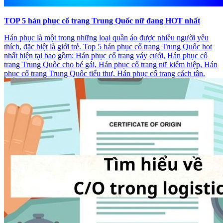
TOP 5 hán phục cổ trang Trung Quốc nữ đang HOT nhất
Hán phục là một trong những loại quần áo được nhiều người yêu
thích, đặc biệt là giới trẻ. Top 5 hán phục cổ trang Trung Quốc hot
nhất hiện tại bao gồm: Hán phục cổ trang váy cưới, Hán phục cổ
trang Trung Quốc cho bé gái, Hán phục cổ trang nữ kiếm hiệp, Hán
phục cổ trang Trung Quốc tiểu thư, Hán phục cổ trang cách tân.