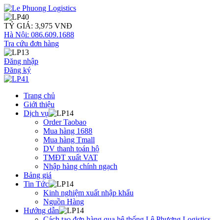
TỶ GIÁ: 3,975 VNĐ
Hà Nội: 086.609.1688
Tra cứu đơn hàng
Đăng nhập
Đăng ký
Trang chủ
Giới thiệu
Dịch vụ
Order Taobao
Mua hàng 1688
Mua hàng Tmall
DV thanh toán hộ
TMĐT xuất VAT
Nhập hàng chính ngạch
Bảng giá
Tin Tức
Kinh nghiệm xuất nhập khẩu
Nguồn Hàng
Hướng dẫn
Cách tạo đơn hàng qua hệ thống Lê Phương Logistics