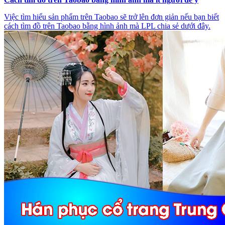
Việc tìm hiểu sản phẩm trên Taobao sẽ trở lên đơn giản nếu bạn biết
cách tìm đồ trên Taobao bằng hình ảnh mà LPL chia sẻ dưới đây.