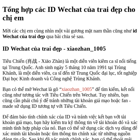
Tổng hợp các ID Wechat của trai đẹp cho
chị em
Mời các chị em cùng nhìn một vài gương mặt nam thần cũng như
id
Wechat của trai đẹp
qua bài chia sẻ sau.
ID Wechat của trai đẹp - xiaozhan_1005
Tiêu Chiến (肖战 - Xiāo Zhàn) là một diễn viên kiêm ca sĩ nổi tiếng
tại Trung Quốc. Anh sinh ngày 5 tháng 10 năm 1991 tại Trùng
Khánh, là một diễn viên, ca sĩ đến từ Trung Quốc đại lục, tốt nghiệp
Đại học Kinh doanh và Công nghệ Trùng Khánh.
Bạn có thể mở Wechat là gõ “
xiaozhan_1005
” để tìm kiếm, kết nối
cũng như tương tác với Tiêu Chiến trên Wechat. Tuy nhiên, bạn
cũng cần phải chú ý để tránh những tài khoản giả mạo hoặc fan -
made sử dụng ID tương tự với Tiêu Chiến.
Để đảm bảo tính chính xác của ID và tránh việc kết bạn với tài
khoản giả mạo, bạn hãy kiểm tra kỹ thông tin về tài khoản đó và xác
minh tính hợp pháp của nó. Bạn có thể sử dụng các dịch vụ dùng để
xác minh tài khoản hoặc tìm thông tin chính xác từ những nguồn
đáng tin cậy. Sau khi đã xác minh chính xác, bạn có thể thoải mái