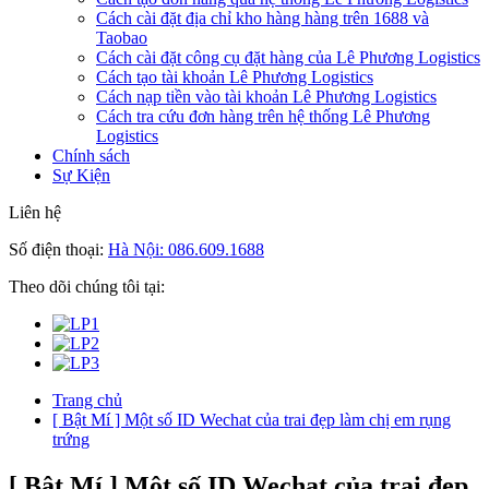
Cách cài đặt địa chỉ kho hàng hàng trên 1688 và
Taobao
Cách cài đặt công cụ đặt hàng của Lê Phương Logistics
Cách tạo tài khoản Lê Phương Logistics
Cách nạp tiền vào tài khoản Lê Phương Logistics
Cách tra cứu đơn hàng trên hệ thống Lê Phương
Logistics
Chính sách
Sự Kiện
Liên hệ
Số điện thoại:
Hà Nội: 086.609.1688
Theo dõi chúng tôi tại:
Trang chủ
[ Bật Mí ] Một số ID Wechat của trai đẹp làm chị em rụng
trứng
[ Bật Mí ] Một số ID Wechat của trai đẹp