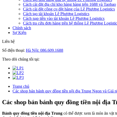
Cách cài đặt địa chỉ kho hàng hàng trên 1688 và Taobao
Cách cài đặt công cụ đặt hàng của Lê Phương Logistics
Cách tạo tài khoản Lê Phương Logistics
Cách nạp tiền vào tài khoản Lê Phương Logistics
Cách tra cứu đơn hàng trên hệ thống Lê Phương Logisti
Chính sách
Sự Kiện
Liên hệ
Số điện thoại:
Hà Nội: 086.609.1688
Theo dõi chúng tôi tại:
Trang chủ
Các shop bán bánh quy đồng tiền nội địa Trung Ngon và Giá r
Các shop bán bánh quy đồng tiền nội địa 
Bánh quy đồng tiền nội địa Trung
có thể được xem là món ăn vặt t