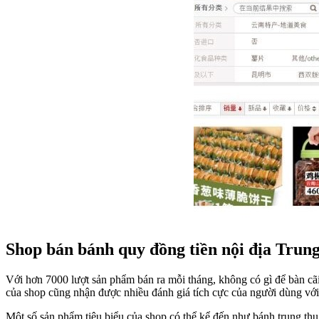
Shop bán bánh quy đồng tiền nội địa Trun
Với hơn 7000 lượt sản phẩm bán ra mỗi tháng, không có gì để bàn cã
của shop cũng nhận được nhiều đánh giá tích cực của người dùng với 
Một số sản phẩm tiêu biểu của shop có thể kể đến như bánh trung t