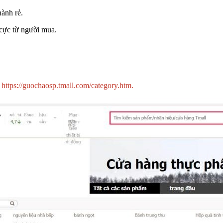
hành rẻ.
 cực từ người mua.
i
https://guochaosp.tmall.com/category.htm.