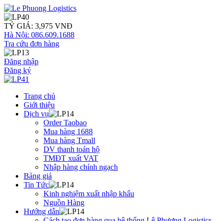
TỶ GIÁ: 3,975 VNĐ
Hà Nội: 086.609.1688
Tra cứu đơn hàng
Đăng nhập
Đăng ký
Trang chủ
Giới thiệu
Dịch vụ
Order Taobao
Mua hàng 1688
Mua hàng Tmall
DV thanh toán hộ
TMĐT xuất VAT
Nhập hàng chính ngạch
Bảng giá
Tin Tức
Kinh nghiệm xuất nhập khẩu
Nguồn Hàng
Hướng dẫn
Cách tạo đơn hàng qua hệ thống Lê Phương Logistics