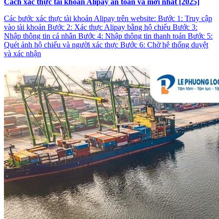
Cách xác thực tài khoản Alipay an toàn và mới nhất [2025]
Các bước xác thực tài khoản Alipay trên website: Bước 1: Truy cập
vào tài khoản Bước 2: Xác thực Alipay bằng hộ chiếu Bước 3:
Nhập thông tin cá nhân Bước 4: Nhập thông tin thanh toán Bước 5:
Quét ảnh hộ chiếu và người xác thực Bước 6: Chờ hệ thống duyệt
và xác nhận