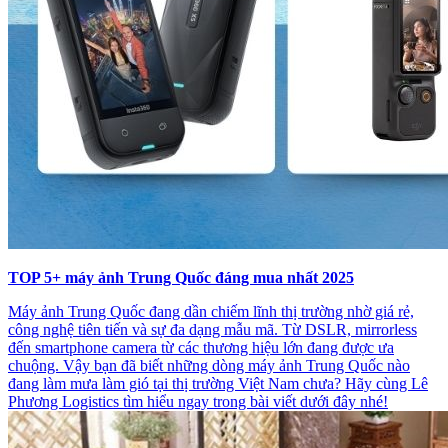
TOP 5+ máy ảnh Trung Quốc đáng mua nhất 2025
Máy ảnh Trung Quốc đang dần chiếm lĩnh thị trường nhờ giá rẻ,
công nghệ tiên tiến và sự đa dạng mẫu mã. Từ DSLR, mirrorless
đến smartphone camera từ các thương hiệu lớn đang được ưa
chuộng. Vậy bạn đã biết những dòng máy ảnh Trung Quốc nào
đang làm mưa làm gió tại thị trường Việt Nam chưa? Hãy cùng Lê
Phương Logistics tìm hiểu ngay trong bài viết dưới đây nhé!