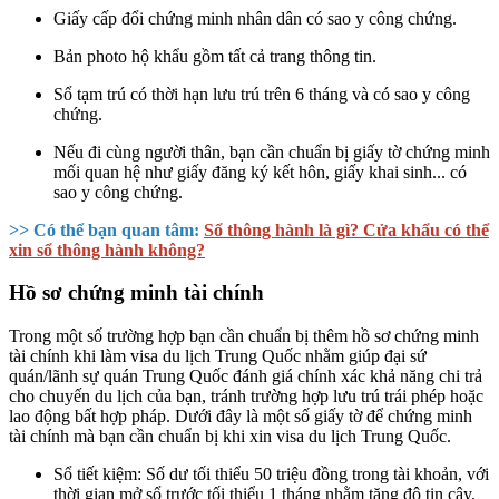
Giấy cấp đổi chứng minh nhân dân có sao y công chứng.
Bản photo hộ khẩu gồm tất cả trang thông tin.
Sổ tạm trú có thời hạn lưu trú trên 6 tháng và có sao y công
chứng.
Nếu đi cùng người thân, bạn cần chuẩn bị giấy tờ chứng minh
mối quan hệ như giấy đăng ký kết hôn, giấy khai sinh... có
sao y công chứng.
>> Có thể bạn quan tâm:
Sổ thông hành là gì? Cửa khẩu có thể
xin sổ thông hành không?
Hồ sơ chứng minh tài chính
Trong một số trường hợp bạn cần chuẩn bị thêm hồ sơ chứng minh
tài chính khi làm visa du lịch Trung Quốc nhằm giúp đại sứ
quán/lãnh sự quán Trung Quốc đánh giá chính xác khả năng chi trả
cho chuyến du lịch của bạn, tránh trường hợp lưu trú trái phép hoặc
lao động bất hợp pháp. Dưới đây là một số giấy tờ để chứng minh
tài chính mà bạn cần chuẩn bị khi xin visa du lịch Trung Quốc.
Sổ tiết kiệm: Số dư tối thiểu 50 triệu đồng trong tài khoản, với
thời gian mở sổ trước tối thiểu 1 tháng nhằm tăng độ tin cậy.