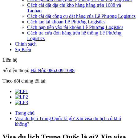
Cách cài đặt địa chỉ kho hàng hàng trên 1688 và
Taobao
Cách cài đặt công cụ đặt hàng của Lê Phương Logistics
Cách tạo tài khoản Lê Phương Logistics
Cách nạp tiền vào tài khoản Lê Phương Logistics
Cách tra cứu đơn hàng trên hệ thống Lê Phương
Logistics
Chính sách
Sự Kiện
Liên hệ
Số điện thoại:
Hà Nội: 086.609.1688
Theo dõi chúng tôi tại:
Trang chủ
Visa du lịch Trung Quốc là gì? Xin visa du lịch có khó
không?
Visa du lịch Trung Quốc là gì? Xin visa