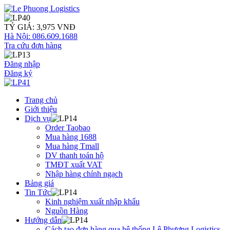
TỶ GIÁ: 3,975 VNĐ
Hà Nội: 086.609.1688
Tra cứu đơn hàng
Đăng nhập
Đăng ký
Trang chủ
Giới thiệu
Dịch vụ
Order Taobao
Mua hàng 1688
Mua hàng Tmall
DV thanh toán hộ
TMĐT xuất VAT
Nhập hàng chính ngạch
Bảng giá
Tin Tức
Kinh nghiệm xuất nhập khẩu
Nguồn Hàng
Hướng dẫn
Cách tạo đơn hàng qua hệ thống Lê Phương Logistics