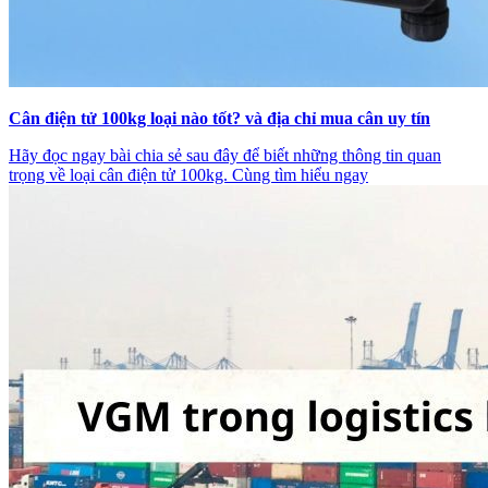
Cân điện tử 100kg loại nào tốt? và địa chỉ mua cân uy tín
Hãy đọc ngay bài chia sẻ sau đây để biết những thông tin quan
trọng về loại cân điện tử 100kg. Cùng tìm hiểu ngay