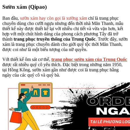
Sườn xám (Qipao)
Ban đầu,
sườn xám hay còn gọi là xường xám
chỉ là trang phục
chuyên dùng cho cưỡi ngựa nhưng đến thời nhà Mãn Thanh, mẫu
thiết kế này được thiết kế lại với nhiều chi tiết và vừa vặn hơn, kết
hợp với một chút hình dáng của phong cách phương Tây đã trở
thành
trang phục truyền thống của Trung Quốc
. Trước đây, sườn
xám là trang phục chuyên dành cho giới quý tộc thời Mãn Thanh,
được coi như là một biểu tượng của nữ quyền.
Với thiết kế ôm sát cơ thể,
trang phục sườn xám của Trung Quốc
được rất nhiều quý cô yêu thích. Đặc biệt trong những năm 1950,
tại Hồng Kông, sườn xám gần như được coi là trang phục hằng
ngày của các quý cô và quý bà.