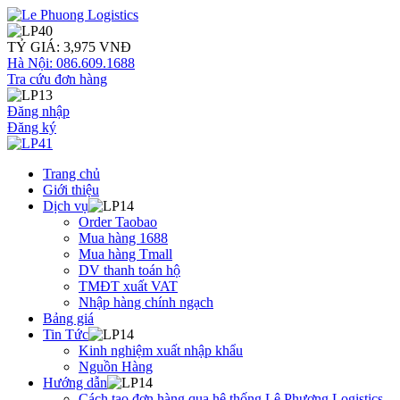
TỶ GIÁ: 3,975 VNĐ
Hà Nội: 086.609.1688
Tra cứu đơn hàng
Đăng nhập
Đăng ký
Trang chủ
Giới thiệu
Dịch vụ
Order Taobao
Mua hàng 1688
Mua hàng Tmall
DV thanh toán hộ
TMĐT xuất VAT
Nhập hàng chính ngạch
Bảng giá
Tin Tức
Kinh nghiệm xuất nhập khẩu
Nguồn Hàng
Hướng dẫn
Cách tạo đơn hàng qua hệ thống Lê Phương Logistics