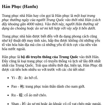
Hán Phục (Hanfu)
Trang phục nhà Hán hay còn gọi là Hán phục là
một loại trang
phục thường ngày của người Trung Quốc vào thời nhà Hán (cách
đây khoảng gần 4000 năm). Vào thời này, người Hán thường sử
dụng áo choàng hoặc áo sơ mi kết hợp với váy xếp li bên dưới.
Trang phục nhà hán được biết đến với đa dạng phong cách cũng
như kỹ thuật dệt may tinh xảo, hấp thu được không chỉ những yếu
tố văn hóa bản địa mà còn cả những yếu tố tích cực của nền văn
hóa nước ngoài.
Hán phục là
bộ đồ truyền thống của Trung Quốc
vào thời Hán.
Đây cũng là loại trang phục có truyền thống và lịch sử lâu đời nhất
nhất của Trung Quốc. Trải qua nhiều thời đại, hiện tại, Hán Phục đã
được cải tiến hơn nhiều so với trước với các chi tiết như:
Yi - 衣: áo hở cổ.
Pao - 袍: trang phục toàn thân dành cho nam giới.
Ru - 襦: cổ áo mở chéo.
Shan - 衫: áo sơ mi hoặc áo khoác có cổ vạt chéo mặc ngoài.