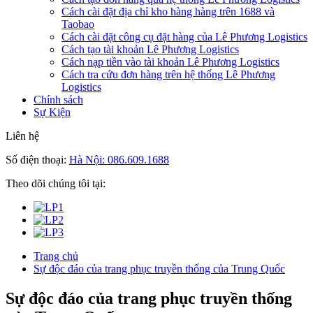
Cách cài đặt địa chỉ kho hàng hàng trên 1688 và
Taobao
Cách cài đặt công cụ đặt hàng của Lê Phương Logistics
Cách tạo tài khoản Lê Phương Logistics
Cách nạp tiền vào tài khoản Lê Phương Logistics
Cách tra cứu đơn hàng trên hệ thống Lê Phương
Logistics
Chính sách
Sự Kiện
Liên hệ
Số điện thoại:
Hà Nội: 086.609.1688
Theo dõi chúng tôi tại:
Trang chủ
Sự độc đáo của trang phục truyền thống của Trung Quốc
Sự độc đáo của trang phục truyền thống