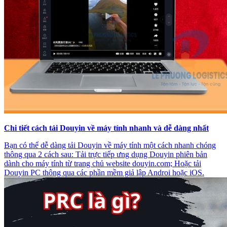
Chi tiết cách tải Douyin về máy tính nhanh và dễ dàng nhất
Bạn có thể dễ dàng tải Douyin về máy tính một cách nhanh chóng
thông qua 2 cách sau: Tải trực tiếp ưng dụng Douyin phiên bản
dành cho máy tính từ trang chủ website douyin.com; Hoặc tải
Douyin PC thông qua các phần mềm giả lập Androi hoặc iOS.