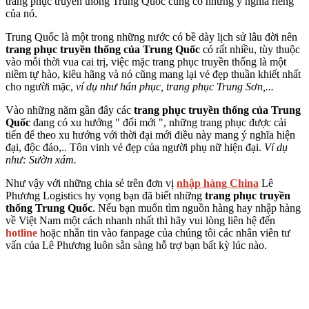
trang phục truyền thông Trung Quốc cũng có những ý nghĩa riêng
của nó.
Trung Quốc là một trong những nước có bề dày lịch sử lâu đời nên
trang phục truyền thống của Trung Quốc
có rất nhiều, tùy thuộc
vào mỗi thời vua cai trị, việc mặc trang phục truyền thống là một
niềm tự hào, kiêu hãng và nó cũng mang lại vẻ đẹp thuần khiết nhất
cho người mặc,
ví dụ như hán phục, trang phục Trung Sơn,...
Vào những năm gần đây các
trang phục truyền thống của Trung
Quốc
đang có xu hướng " đổi mới ", những trang phục được cải
tiến để theo xu hướng với thời đại mới điều này mang ý nghĩa hiện
đại, độc đáo,.. Tôn vinh vẻ đẹp của người phụ nữ hiện đại.
Ví dụ
như: Sườn xám.
Như vậy với những chia sẻ trên đơn vị
nhập hàng China
Lê
Phương Logistics
hy vọng bạn đã biết những
trang phục truyền
thống Trung Quốc
. Nếu bạn muốn tìm nguồn hàng hay nhập hàng
về Việt Nam một cách nhanh nhất thì hãy vui lòng liên hệ đến
hotline
hoặc nhắn tin vào fanpage của chúng tôi
các nhân viên tư
vấn của Lê Phương luôn sẵn sàng hỗ trợ bạn bất kỳ lúc nào.