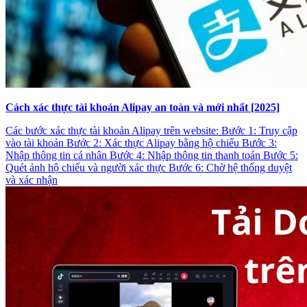
Cách xác thực tài khoản Alipay an toàn và mới nhất [2025]
Các bước xác thực tài khoản Alipay trên website: Bước 1: Truy cập
vào tài khoản Bước 2: Xác thực Alipay bằng hộ chiếu Bước 3:
Nhập thông tin cá nhân Bước 4: Nhập thông tin thanh toán Bước 5:
Quét ảnh hộ chiếu và người xác thực Bước 6: Chờ hệ thống duyệt
và xác nhận