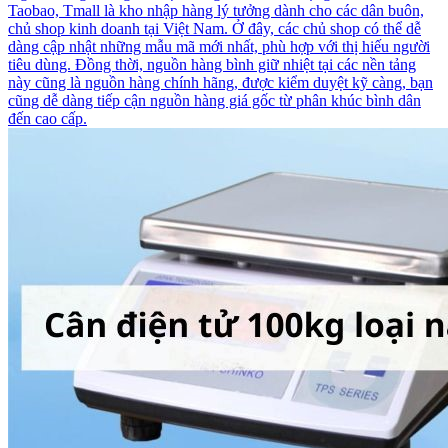
Taobao, Tmall là kho nhập hàng lý tưởng dành cho các dân buôn,
chủ shop kinh doanh tại Việt Nam. Ở đây, các chủ shop có thể dễ
dàng cập nhật những mẫu mã mới nhất, phù hợp với thị hiếu người
tiêu dùng. Đồng thời, nguồn hàng bình giữ nhiệt tại các nền tảng
này cũng là nguồn hàng chính hãng, được kiểm duyệt kỹ càng, bạn
cũng dễ dàng tiếp cận nguồn hàng giá gốc từ phân khúc bình dân
đến cao cấp.