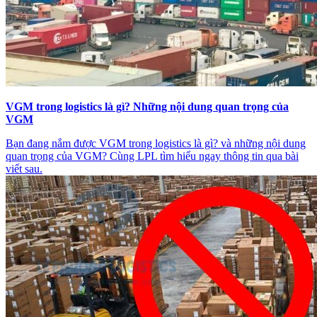
VGM trong logistics là gì? Những nội dung quan trọng của
VGM
Bạn đang nắm được VGM trong logistics là gì? và những nội dung
quan trọng của VGM? Cùng LPL tìm hiểu ngay thông tin qua bài
viết sau.