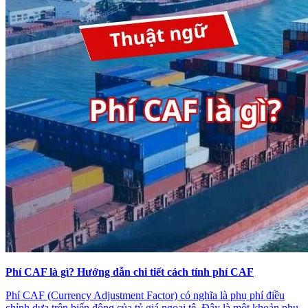
Phí CAF là gì? Hướng dẫn chi tiết cách tính phí CAF
Phí CAF (Currency Adjustment Factor) có nghĩa là phụ phí điều
chỉnh dựa trên biến động của tỷ giá ngoại tệ. Đây là một khoản phụ