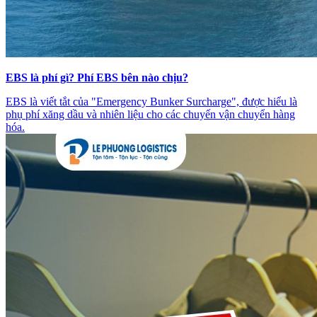
EBS là phí gì? Phí EBS bên nào chịu?
EBS là viết tắt của "Emergency Bunker Surcharge", được hiểu là
phụ phí xăng dầu và nhiên liệu cho các chuyến vận chuyển hàng
hóa.