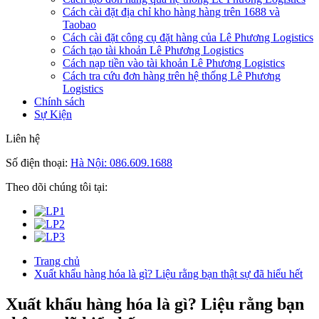
Cách cài đặt địa chỉ kho hàng hàng trên 1688 và
Taobao
Cách cài đặt công cụ đặt hàng của Lê Phương Logistics
Cách tạo tài khoản Lê Phương Logistics
Cách nạp tiền vào tài khoản Lê Phương Logistics
Cách tra cứu đơn hàng trên hệ thống Lê Phương
Logistics
Chính sách
Sự Kiện
Liên hệ
Số điện thoại:
Hà Nội: 086.609.1688
Theo dõi chúng tôi tại:
Trang chủ
Xuất khẩu hàng hóa là gì? Liệu rằng bạn thật sự đã hiểu hết
Xuất khẩu hàng hóa là gì? Liệu rằng bạn