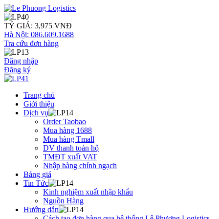
TỶ GIÁ: 3,975 VNĐ
Hà Nội: 086.609.1688
Tra cứu đơn hàng
Đăng nhập
Đăng ký
Trang chủ
Giới thiệu
Dịch vụ
Order Taobao
Mua hàng 1688
Mua hàng Tmall
DV thanh toán hộ
TMĐT xuất VAT
Nhập hàng chính ngạch
Bảng giá
Tin Tức
Kinh nghiệm xuất nhập khẩu
Nguồn Hàng
Hướng dẫn
Cách tạo đơn hàng qua hệ thống Lê Phương Logistics