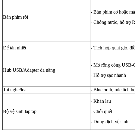
- Bàn phím cơ hoặc m
Bàn phím rời
- Chống nước, hỗ trợ
Đế tản nhiệt
- Tích hợp quạt gió, đi
- Mở rộng cổng USB
Hub USB/Adapter đa năng
- Hỗ trợ sạc nhanh
Tai nghe/loa
- Bluetooth, mic tích 
- Khăn lau
Bộ vệ sinh laptop
- Chổi quét
- Dung dịch vệ sinh