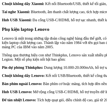
Chuột không dây Xiaomi:
Kết nối Bluetooth/USB, thiết kế tối giả
Tai nghe Xiaomi:
Bluetooth, âm thanh chất lượng cao, tích hợp micr
Hub USB Xiaomi:
Đa cổng USB-C/HDMI, hỗ trợ sạc nhanh, thiết k
Phụ kiện laptop Lenovo
Lenovo là một trong những tập đoàn công nghệ hàng đầu thế giới, có 
kiện laptop chất lượng cao. Thành lập vào năm 1984 với tên gọi ban 
mảng PC của IBM vào năm 2005.
Thông qua thương hiệu con như Thinkplus, Lenovo sản xuất nhiều phụ
Legion. Một số phụ kiện nổi bật bao gồm:
Pin dự phòng Thinkplus:
Dung lượng 10.000-20.000mAh, hỗ trợ sạ
Chuột không dây Lenovo:
Kết nối USB/Bluetooth, thiết kế công t
Bàn phím ngoài Lenovo:
Bàn phím cơ hoặc màng, tích hợp đèn nền
Hub USB Lenovo:
Mở rộng cổng USB-C/HDMI, hỗ trợ truyền dữ liệ
Đế tản nhiệt Lenovo:
Tích hợp quạt gió, điều chỉnh độ cao, giá từ 