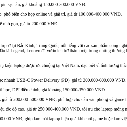
n, pin sạc lâu, giá khoảng 150.000-300.000 VNĐ.
o, phổ biến cho họp online và giải trí, giá từ 100.000-400.000 VNĐ.
ế nhỏ gọn, giá từ 200.000 VNĐ.
trụ sở tại Bắc Kinh, Trung Quốc, nổi tiếng với các sản phẩm công nghệ 
đầu là Legend, Lenovo đã vươn lên trở thành một trong những thương h
 kiện laptop được ưa chuộng tại Việt Nam, đặc biệt vì tính tương th
c nhanh USB-C Power Delivery (PD), giá từ 300.000-600.000 VNĐ, lý
hái học, DPI điều chỉnh, giá khoảng 150.000-350.000 VNĐ.
, giá từ 200.000-500.000 VNĐ, phù hợp cho dân văn phòng và game t
u tốc độ cao, giá từ 250.000-400.000 VNĐ, tối ưu cho laptop mỏng n
200.000 VNĐ, giúp làm mát laptop hiệu quả khi chơi game hoặc làm việ