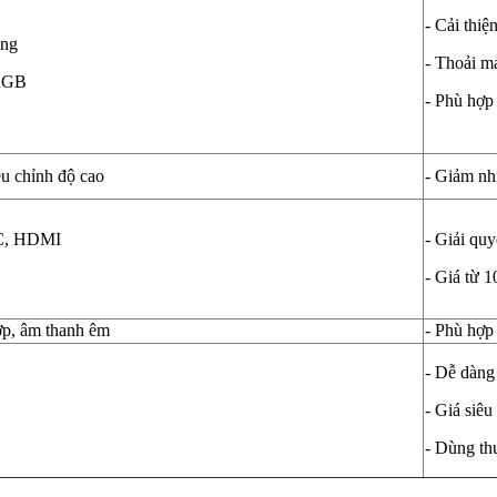
- Cải thiệ
àng
- Thoải m
 RGB
- Phù hợp
ều chỉnh độ cao
- Giảm nh
-C, HDMI
- Giải quy
- Giá từ 
hợp, âm thanh êm
- Phù hợp 
- Dễ dàng
- Giá siêu
- Dùng th