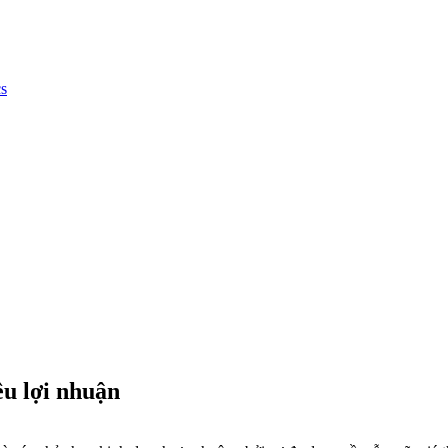
cs
êu lợi nhuận