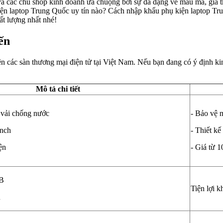
à các chủ shop kinh doanh ưa chuộng bởi sự đa dạng về mẫu mã, giá th
ện laptop Trung Quốc uy tín nào? Cách nhập khẩu phụ kiện laptop Tr
ất lượng nhất nhé!
ến
rên các sàn thương mại điện tử tại Việt Nam. Nếu bạn đang có ý định 
Mô tả chi tiết
 vải chống nước
- Bảo vệ 
inch
- Thiết kế
ện
- Giá từ 
SB
Tiện lợi k
u