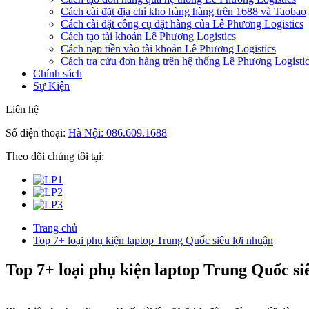
Cách cài đặt địa chỉ kho hàng hàng trên 1688 và Taobao
Cách cài đặt công cụ đặt hàng của Lê Phương Logistics
Cách tạo tài khoản Lê Phương Logistics
Cách nạp tiền vào tài khoản Lê Phương Logistics
Cách tra cứu đơn hàng trên hệ thống Lê Phương Logisti
Chính sách
Sự Kiện
Liên hệ
Số điện thoại:
Hà Nội: 086.609.1688
Theo dõi chúng tôi tại:
Trang chủ
Top 7+ loại phụ kiện laptop Trung Quốc siêu lợi nhuận
Top 7+ loại phụ kiện laptop Trung Quốc si