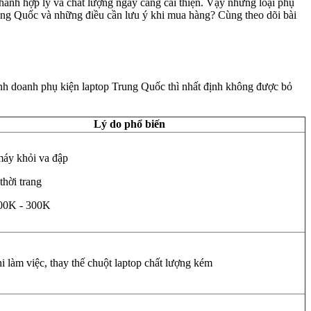
ành hợp lý và chất lượng ngày càng cải thiện. Vậy những loại phụ
ung Quốc và những điều cần lưu ý khi mua hàng? Cùng theo dõi bài
kinh doanh phụ kiện laptop Trung Quốc thì nhất định không được bỏ
Lý do phổ biến
máy khỏi va đập
 thời trang
100K - 300K
hi làm việc, thay thế chuột laptop chất lượng kém