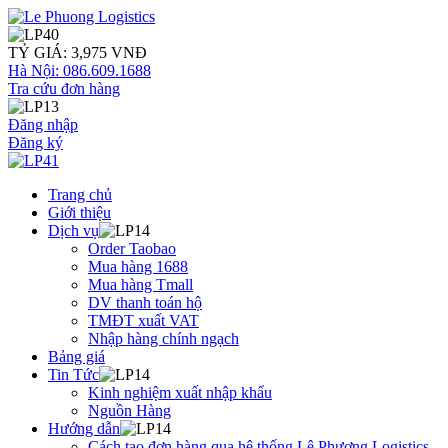
TỶ GIÁ: 3,975 VNĐ
Hà Nội: 086.609.1688
Tra cứu đơn hàng
Đăng nhập
Đăng ký
Trang chủ
Giới thiệu
Dịch vụ
Order Taobao
Mua hàng 1688
Mua hàng Tmall
DV thanh toán hộ
TMĐT xuất VAT
Nhập hàng chính ngạch
Bảng giá
Tin Tức
Kinh nghiệm xuất nhập khẩu
Nguồn Hàng
Hướng dẫn
Cách tạo đơn hàng qua hệ thống Lê Phương Logistics