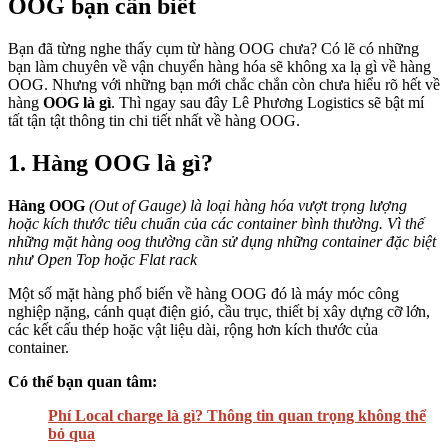
OOG bạn cần biết
Bạn đã từng nghe thấy cụm từ hàng OOG chưa? Có lẽ có những
bạn làm chuyên về vận chuyển hàng hóa sẽ không xa lạ gì về hàng
OOG. Nhưng với những bạn mới chắc chắn còn chưa hiểu rõ hết về
hàng
OOG là gì
. Thì ngay sau đây Lê Phương Logistics sẽ bật mí
tất tận tật thông tin chi tiết nhất về hàng OOG.
1. Hàng OOG là gì?
Hàng OOG
(Out of Gauge) là loại hàng hóa vượt trọng lượng
hoặc kích thước tiêu chuẩn của các container bình thường. Vì thế
những mặt hàng oog thường cần sử dụng những container đặc biệt
như Open Top hoặc Flat rack
Một số mặt hàng phổ biến về hàng OOG đó là máy móc công
nghiệp nặng, cánh quạt điện gió, cầu trục, thiết bị xây dựng cỡ lớn,
các kết cấu thép hoặc vật liệu dài, rộng hơn kích thước của
container.
Có thể bạn quan tâm:
Phí Local charge là gì? Thông tin quan trọng không thể
bỏ qua