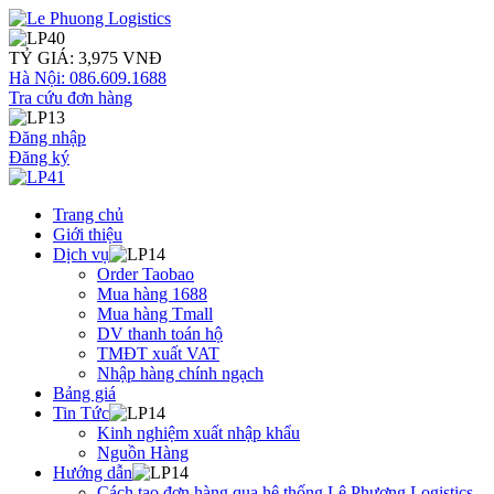
TỶ GIÁ: 3,975 VNĐ
Hà Nội: 086.609.1688
Tra cứu đơn hàng
Đăng nhập
Đăng ký
Trang chủ
Giới thiệu
Dịch vụ
Order Taobao
Mua hàng 1688
Mua hàng Tmall
DV thanh toán hộ
TMĐT xuất VAT
Nhập hàng chính ngạch
Bảng giá
Tin Tức
Kinh nghiệm xuất nhập khẩu
Nguồn Hàng
Hướng dẫn
Cách tạo đơn hàng qua hệ thống Lê Phương Logistics