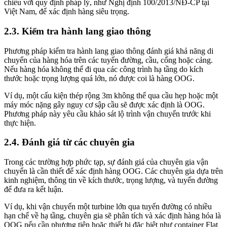
chiếu với quy định pháp lý, như Nghị định 100/2013/NĐ-CP tại
Việt Nam, để xác định hàng siêu trọng.
2.3. Kiểm tra hành lang giao thông
Phương pháp kiểm tra hành lang giao thông đánh giá khả năng di
chuyển của hàng hóa trên các tuyến đường, cầu, cống hoặc cảng.
Nếu hàng hóa không thể đi qua các công trình hạ tầng do kích
thước hoặc trọng lượng quá lớn, nó được coi là hàng OOG.
Ví dụ, một cấu kiện thép rộng 3m không thể qua cầu hẹp hoặc một
máy móc nặng gây nguy cơ sập cầu sẽ được xác định là OOG.
Phương pháp này yêu cầu khảo sát lộ trình vận chuyển trước khi
thực hiện.
2.4. Đánh giá từ các chuyên gia
Trong các trường hợp phức tạp, sự đánh giá của chuyên gia vận
chuyển là cần thiết để xác định hàng OOG. Các chuyên gia dựa trên
kinh nghiệm, thông tin về kích thước, trọng lượng, và tuyến đường
để đưa ra kết luận.
Ví dụ, khi vận chuyển một turbine lớn qua tuyến đường có nhiều
hạn chế về hạ tầng, chuyên gia sẽ phân tích và xác định hàng hóa là
OOG nếu cần phương tiện hoặc thiết bị đặc biệt như container Flat