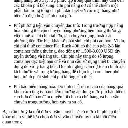
hạng nặng để xử lý. Sự phức tạp trong quá trình này dẫn đến
các khoản phí bổ sung. Chi phí nâng đỡ có thể chiếm một
phần lớn trong tổng chi phí, đặc biệt với các mặt hàng như
biến áp điện hoặc cánh quạt gió.
Phí phương tiện vận chuyển đặc thù: Trong trường hợp hàng
hóa không thể vận chuyển bằng phương tiện thông thường,
việc thuê xe tải chịu tải lớn, tàu chuyên dụng, hoặc các
phương tiện đặc biệt khác sẽ phát sinh chi phí cao hơn. Ví dụ,
chi phí thuê container Flat Rack 40ft có thể cao gấp 2-3 lần
container thông thường, dao động từ 1.500-3.000 USD tùy
tuyến đường và hãng tàu. Chi phí này tăng do số lượng
container đặc biệt hạn chế và nhu cầu sử dụng thiết bị chuyên
dụng để xử lý hàng hóa. Doanh nghiệp cần dự toán chính xác
kích thước và trọng lượng hàng để chọn loại container phù
hợp, tránh phát sinh chi phí không cần thiết.
Phí bảo hiểm hàng hóa: Do tính chất rủi ro cao của hàng quá
khổ, các công ty bảo hiểm thường áp dụng mức phí bảo hiểm
cao hơn để bảo đảm quyền lợi cho cả chủ hàng và bên vận
chuyển trong trường hợp xảy ra sự cố.
Bạn cần lưu ý là mỗi đơn vị vận chuyển sẽ có mức chi phí cụ thể
khác nhau vì thế lựa chọn đơn vị vận chuyển uy tín là một điều
quan trọng