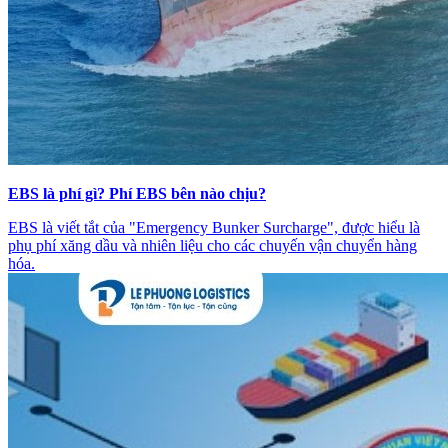
EBS là phí gì? Phí EBS bên nào chịu?
EBS là viết tắt của "Emergency Bunker Surcharge", được hiểu là
phụ phí xăng dầu và nhiên liệu cho các chuyến vận chuyển hàng
hóa.