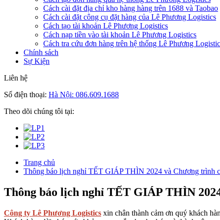
Cách cài đặt địa chỉ kho hàng hàng trên 1688 và Taobao
Cách cài đặt công cụ đặt hàng của Lê Phương Logistics
Cách tạo tài khoản Lê Phương Logistics
Cách nạp tiền vào tài khoản Lê Phương Logistics
Cách tra cứu đơn hàng trên hệ thống Lê Phương Logisti
Chính sách
Sự Kiện
Liên hệ
Số điện thoại:
Hà Nội: 086.609.1688
Theo dõi chúng tôi tại:
Trang chủ
Thông báo lịch nghỉ TẾT GIÁP THÌN 2024 và Chương trình 
Thông báo lịch nghỉ TẾT GIÁP THÌN 2024
Công ty Lê Phương Logistics
xin chân thành cảm ơn quý khách hàng