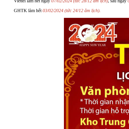
Viettel làm hết ngày
07/02/2024 (tức 28/12 âm lịch)
, sau ngày
GHTK làm hết
03/02/2024 (tức 24/12 âm lịch).