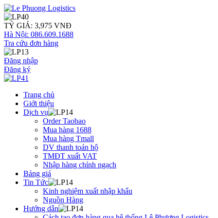
TỶ GIÁ: 3,975 VNĐ
Hà Nội: 086.609.1688
Tra cứu đơn hàng
Đăng nhập
Đăng ký
Trang chủ
Giới thiệu
Dịch vụ
Order Taobao
Mua hàng 1688
Mua hàng Tmall
DV thanh toán hộ
TMĐT xuất VAT
Nhập hàng chính ngạch
Bảng giá
Tin Tức
Kinh nghiệm xuất nhập khẩu
Nguồn Hàng
Hướng dẫn
Cách tạo đơn hàng qua hệ thống Lê Phương Logistics