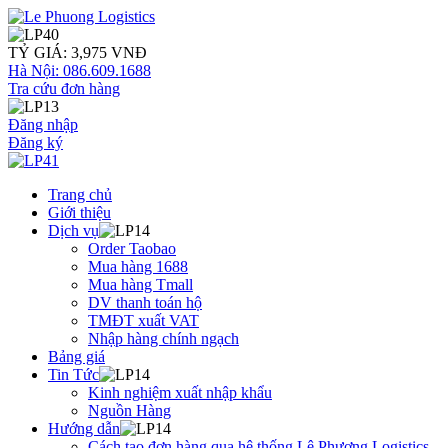
TỶ GIÁ: 3,975 VNĐ
Hà Nội: 086.609.1688
Tra cứu đơn hàng
Đăng nhập
Đăng ký
Trang chủ
Giới thiệu
Dịch vụ
Order Taobao
Mua hàng 1688
Mua hàng Tmall
DV thanh toán hộ
TMĐT xuất VAT
Nhập hàng chính ngạch
Bảng giá
Tin Tức
Kinh nghiệm xuất nhập khẩu
Nguồn Hàng
Hướng dẫn
Cách tạo đơn hàng qua hệ thống Lê Phương Logistics