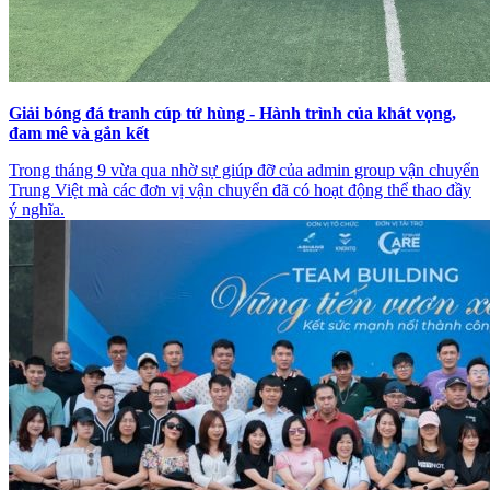
Giải bóng đá tranh cúp tứ hùng - Hành trình của khát vọng,
đam mê và gắn kết
Trong tháng 9 vừa qua nhờ sự giúp đỡ của admin group vận chuyển
Trung Việt mà các đơn vị vận chuyển đã có hoạt động thể thao đầy
ý nghĩa.