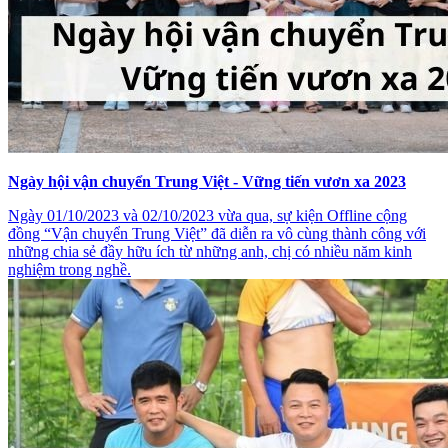
Ngày hội vận chuyển Trung Việt - Vững tiến vươn xa 2023
Ngày 01/10/2023 và 02/10/2023 vừa qua, sự kiện Offline cộng
đồng “Vận chuyển Trung Việt” đã diễn ra vô cùng thành công với
những chia sẻ đầy hữu ích từ những anh, chị có nhiều năm kinh
nghiệm trong nghề.