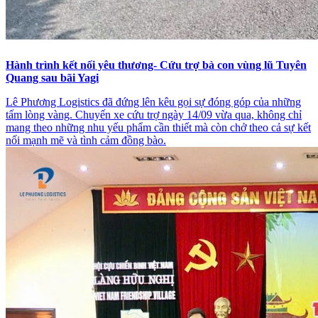
Hành trình kết nối yêu thương- Cứu trợ bà con vùng lũ Tuyên
Quang sau bãi Yagi
Lê Phương Logistics đã đứng lên kêu gọi sự đóng góp của những
tấm lòng vàng. Chuyến xe cứu trợ ngày 14/09 vừa qua, không chỉ
mang theo những nhu yếu phẩm cần thiết mà còn chở theo cả sự kết
nối mạnh mẽ và tình cảm đồng bào.